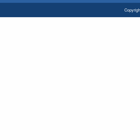
Copyr