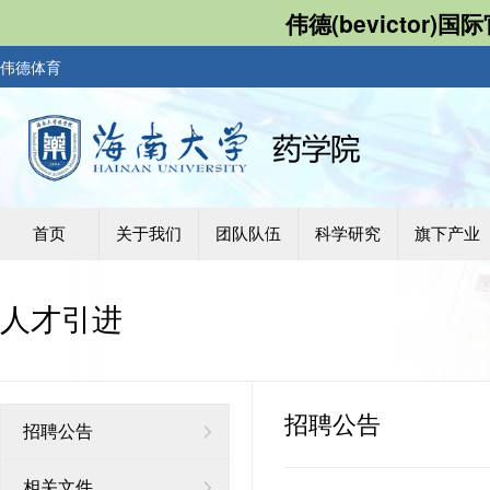
伟德(bevictor)
伟德体育
首页
关于我们
团队队伍
科学研究
旗下产业
人才引进
招聘公告
招聘公告
相关文件