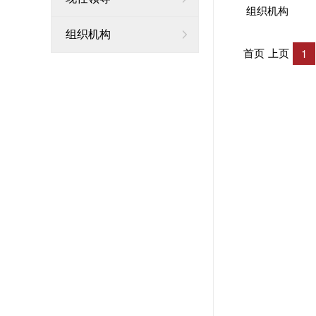
组织机构
组织机构
首页
上页
1