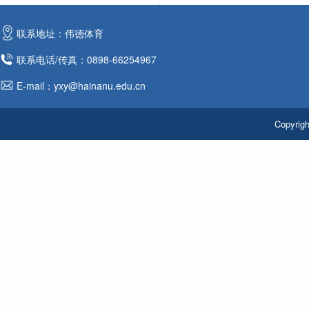
联系地址：伟德体育
联系电话/传真：0898-66254967
E-mail：yxy@hainanu.edu.cn
Copyr