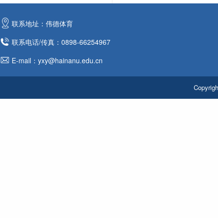
联系地址：伟德体育
联系电话/传真：0898-66254967
E-mail：yxy@hainanu.edu.cn
Copyr