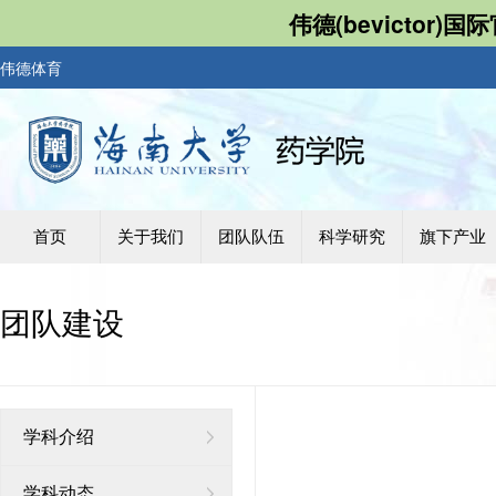
伟德(bevictor)
伟德体育
首页
关于我们
团队队伍
科学研究
旗下产业
团队建设
学科介绍
学科动态